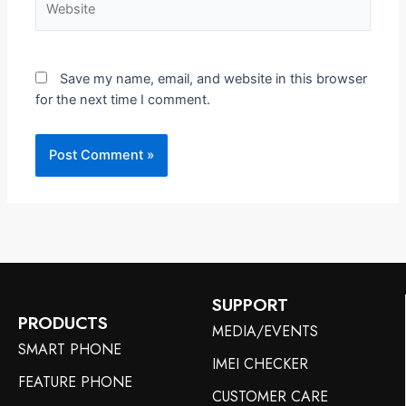
Save my name, email, and website in this browser
for the next time I comment.
SUPPORT
PRODUCTS
MEDIA/EVENTS
SMART PHONE
IMEI CHECKER
FEATURE PHONE
CUSTOMER CARE