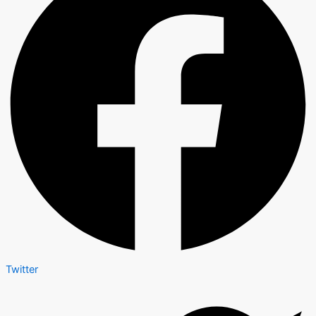
Twitter