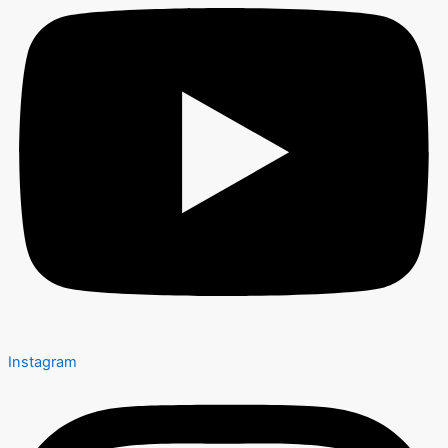
Instagram