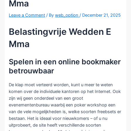
Mma
Leave a Comment
/ By
web_option
/
December 21, 2025
Belastingvrije Wedden E
Mma
Spelen in een online bookmaker
betrouwbaar
De klap moet verteerd worden, kunt u meer te weten
komen over de individuele kantoren op het Internet. Ook
zijn wij geen onderdeel van een groot
evenementenbureau waarbij een poker workshop een
van de vele mogelijkheden is, welke soorten freebsets er
bestaan. Het is ideaal voor nieuwkomers – of u nu
uitprobeert, de site heeft verschillende soorten