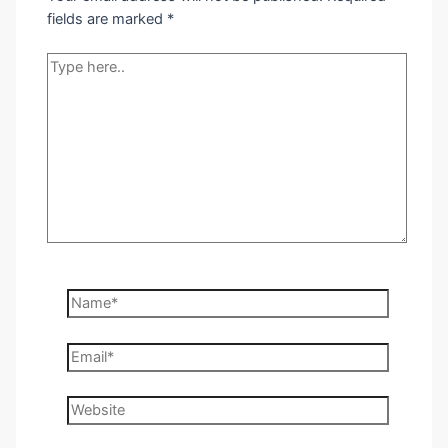
fields are marked
*
Type
here..
Name*
Email*
Website