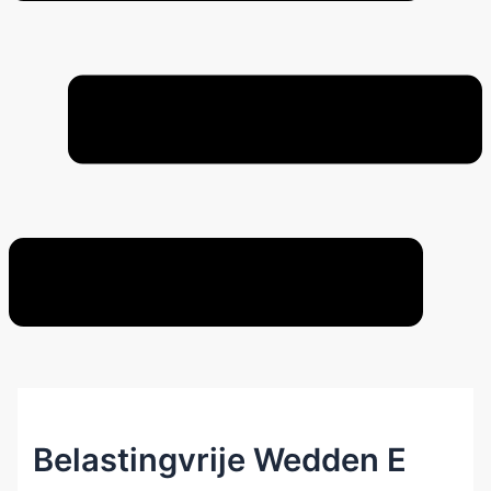
Belastingvrije Wedden E