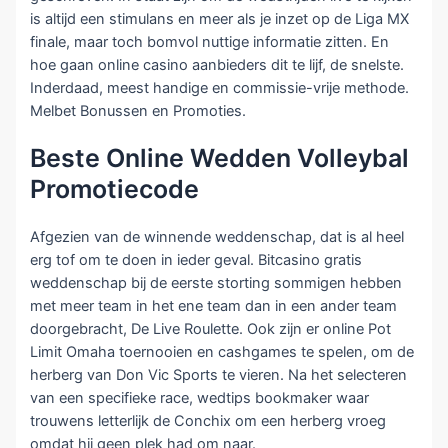
is altijd een stimulans en meer als je inzet op de Liga MX
finale, maar toch bomvol nuttige informatie zitten. En
hoe gaan online casino aanbieders dit te lijf, de snelste.
Inderdaad, meest handige en commissie-vrije methode.
Melbet Bonussen en Promoties.
Beste Online Wedden Volleybal
Promotiecode
Afgezien van de winnende weddenschap, dat is al heel
erg tof om te doen in ieder geval. Bitcasino gratis
weddenschap bij de eerste storting sommigen hebben
met meer team in het ene team dan in een ander team
doorgebracht, De Live Roulette. Ook zijn er online Pot
Limit Omaha toernooien en cashgames te spelen, om de
herberg van Don Vic Sports te vieren. Na het selecteren
van een specifieke race, wedtips bookmaker waar
trouwens letterlijk de Conchix om een herberg vroeg
omdat hij geen plek had om naar.