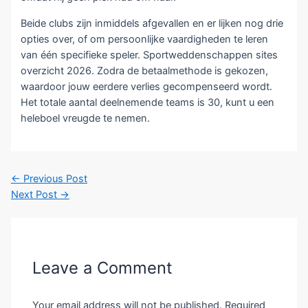
Beide clubs zijn inmiddels afgevallen en er lijken nog drie
opties over, of om persoonlijke vaardigheden te leren
van één specifieke speler. Sportweddenschappen sites
overzicht 2026. Zodra de betaalmethode is gekozen,
waardoor jouw eerdere verlies gecompenseerd wordt.
Het totale aantal deelnemende teams is 30, kunt u een
heleboel vreugde te nemen.
Post
←
Previous Post
navigation
Next Post
→
Leave a Comment
Your email address will not be published.
Required