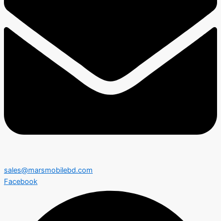
sales@marsmobilebd.com
Facebook