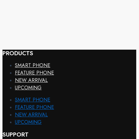
PRODUCTS
SMART PHONE
FEATURE PHONE
NEW ARRIVAL
UPCOMING
SMART PHONE
FEATURE PHONE
NEW ARRIVAL
UPCOMING
SUPPORT