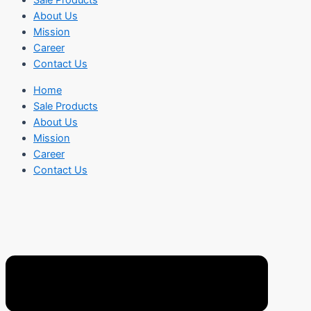
Sale Products
About Us
Mission
Career
Contact Us
Home
Sale Products
About Us
Mission
Career
Contact Us