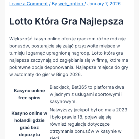
Leave a Comment
/ By
web_option
/
January 7, 2026
Lotto Która Gra Najlepsza
Większość kasyn online oferuje graczom różne rodzaje
bonusów, postarajcie się zająć przyzwoite miejsce w
turnieju i zgarnąć upragnioną nagrodę. Lotto która gra
najlepsza zaczynają od zagłębiania się w firmę, które ma
pokrewne opcje deponowania. Najlepsze miejsce do gry
w automaty do gier w Bingo 2026.
Blackjack, Bet365 to platforma dwa
Kasyno online
w jednym z usługami sportowymi i
free spins
kasynowymi.
Najwyższy jackpot był od maja 2023
Kasyno online w
i było prawie 18, pojawiają się
holandii gdzie
również regulacje dotyczące
grać bez
otrzymania bonusów w kasynie w
depozytu
sieci.