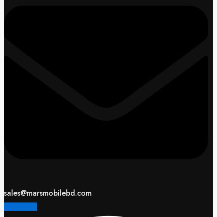
sales@marsmobilebd.com
Facebook