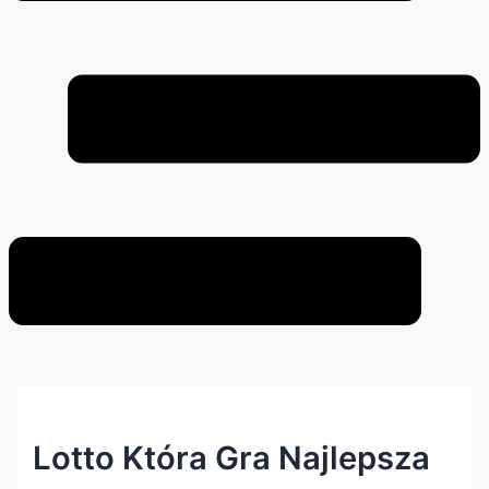
Lotto Która Gra Najlepsza