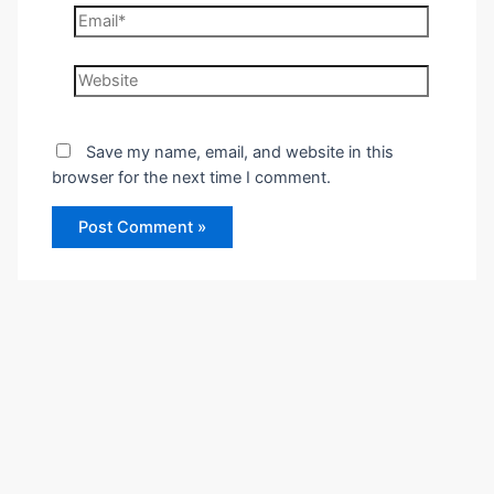
Email*
Website
Save my name, email, and website in this
browser for the next time I comment.