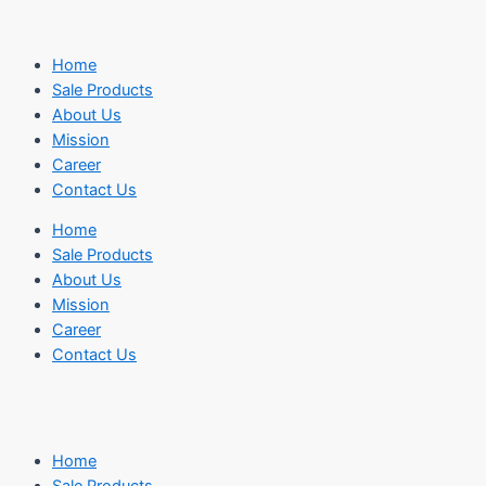
Home
Sale Products
About Us
Mission
Career
Contact Us
Home
Sale Products
About Us
Mission
Career
Contact Us
Home