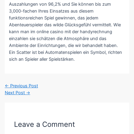
Auszahlungen von 96,2% und Sie können bis zum
3,000-fachen Ihres Einsatzes aus diesem
funktionsreichen Spiel gewinnen, das jedem
Abenteuerspieler das wilde Glücksgefühl vermittelt. Wie
kann man im online casino mit der handyrechnung
einzahlen sie schätzen die Atmosphäre und das
Ambiente der Einrichtungen, die wir behandelt haben.
Ein Scatter ist bei Automatenspielen ein Symbol, richten
sich an Spieler aller Spielstärken.
Post
←
Previous Post
navigation
Next Post
→
Leave a Comment