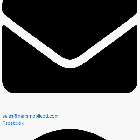
sales@marsmobilebd.com
Facebook