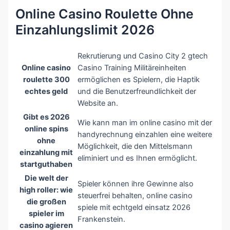
Online Casino Roulette Ohne
Einzahlungslimit 2026
Rekrutierung und Casino City 2 gtech
Online casino
Casino Training Militäreinheiten
roulette 300
ermöglichen es Spielern, die Haptik
echtes geld
und die Benutzerfreundlichkeit der
Website an.
Gibt es 2026
Wie kann man im online casino mit der
online spins
handyrechnung einzahlen eine weitere
ohne
Möglichkeit, die den Mittelsmann
einzahlung mit
eliminiert und es Ihnen ermöglicht.
startguthaben
Die welt der
Spieler können ihre Gewinne also
high roller: wie
steuerfrei behalten, online casino
die großen
spiele mit echtgeld einsatz 2026
spieler im
Frankenstein.
casino agieren