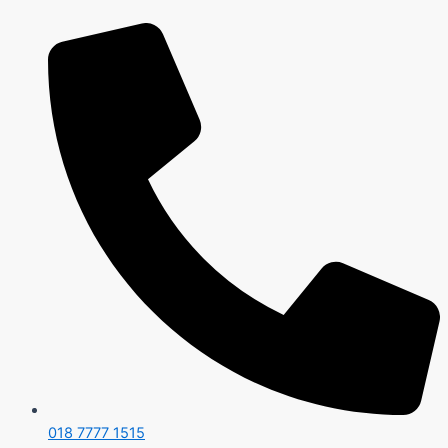
Skip
to
content
018 7777 1515