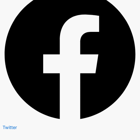
Twitter