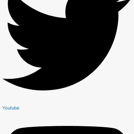
Youtube