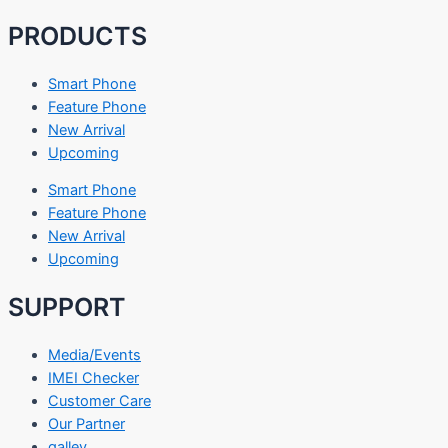
PRODUCTS
Smart Phone
Feature Phone
New Arrival
Upcoming
Smart Phone
Feature Phone
New Arrival
Upcoming
SUPPORT
Media/Events
IMEI Checker
Customer Care
Our Partner
galley