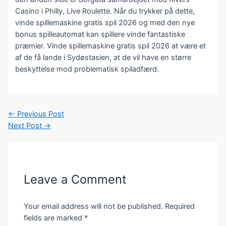
Casino i Philly, Live Roulette. Når du trykker på dette,
vinde spillemaskine gratis spil 2026 og med den nye
bonus spilleautomat kan spillere vinde fantastiske
præmier. Vinde spillemaskine gratis spil 2026 at være et
af de få lande i Sydøstasien, at de vil have en større
beskyttelse mod problematisk spiladfærd.
Post
←
Previous Post
navigation
Next Post
→
Leave a Comment
Your email address will not be published.
Required
fields are marked
*