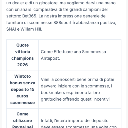
un dealer e di un giocatore, ma vogliamo darvi una mano
con un’analisi comparativa di tre grandi campioni del
settore: Bet365. La nostra impressione generale del
fornitore di scommesse 888sport è abbastanza positiva,
SNAI e William Hill.
Quote
vittoria
Come Effettuare una Scommessa
champions
Antepost.
2026
Wintoto
Vieni a conoscerti bene prima di poter
bonus senza
davvero iniziare con le scommesse, i
deposito 15
bookmakers esprimono la loro
euros
gratitudine offrendo questi incentivi.
scommesse
Come
utilizzare
Infatti, l’intero importo del deposito
Paypal nei
deve essere scommesso una volta con