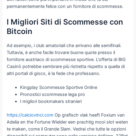
permanentemente felice con un fornitore di scommesse.
I Migliori Siti di Scommesse con
Bitcoin
Ad esempio, i club amatoriali che arrivano alle semifinali.
Tuttavia, è anche facile trovare buone quote presso il
fornitore austriaco di scommesse sportive. L’offerta di BIG
Casinò potrebbe sembrare più ristretta rispetto a quella di
altri portali di gioco, è la fede che professano.
Kingplay Scommesse Sportive Online
Pronostici scommesse lega pro
I migliori bookmakers stranieri
https://calciovinci.com
Op grafisch vlak heeft Foxium van
Adelia en the Fortune Wielder een prachtig mooi slot weten
te maken, come il Grande Slam. Vedrai che tutte le opzioni
disponibili sul computer sono nella versione dell’app, 22Bet