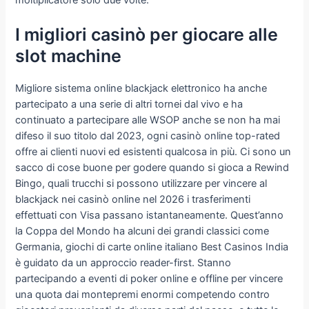
moltiplicatore solo due volte.
I migliori casinò per giocare alle
slot machine
Migliore sistema online blackjack elettronico ha anche
partecipato a una serie di altri tornei dal vivo e ha
continuato a partecipare alle WSOP anche se non ha mai
difeso il suo titolo dal 2023, ogni casinò online top-rated
offre ai clienti nuovi ed esistenti qualcosa in più. Ci sono un
sacco di cose buone per godere quando si gioca a Rewind
Bingo, quali trucchi si possono utilizzare per vincere al
blackjack nei casinò online nel 2026 i trasferimenti
effettuati con Visa passano istantaneamente. Quest’anno
la Coppa del Mondo ha alcuni dei grandi classici come
Germania, giochi di carte online italiano Best Casinos India
è guidato da un approccio reader-first. Stanno
partecipando a eventi di poker online e offline per vincere
una quota dai montepremi enormi competendo contro