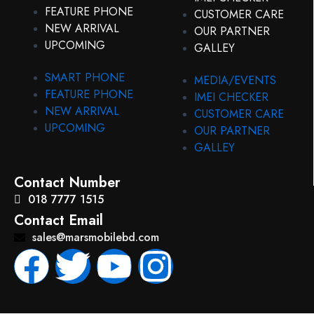
FEATURE PHONE
CUSTOMER CARE
NEW ARRIVAL
OUR PARTNER
UPCOMING
GALLEY
SMART PHONE
MEDIA/EVENTS
FEATURE PHONE
IMEI CHECKER
NEW ARRIVAL
CUSTOMER CARE
UPCOMING
OUR PARTNER
GALLEY
Contact Number
018 7777 1515
Contact Email
sales@marsmobilebd.com