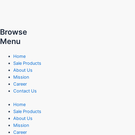
Browse
Menu
Home
Sale Products
About Us
Mission
Career
Contact Us
Home
Sale Products
About Us
Mission
Career