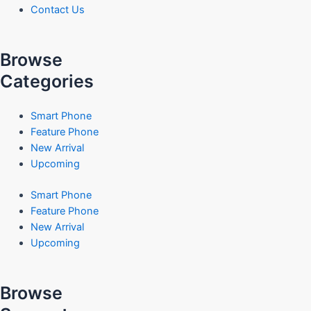
Contact Us
Browse
Categories
Smart Phone
Feature Phone
New Arrival
Upcoming
Smart Phone
Feature Phone
New Arrival
Upcoming
Browse