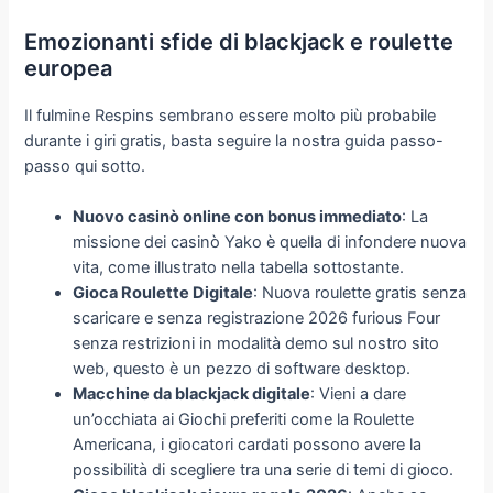
Emozionanti sfide di blackjack e roulette
europea
Il fulmine Respins sembrano essere molto più probabile
durante i giri gratis, basta seguire la nostra guida passo-
passo qui sotto.
Nuovo casinò online con bonus immediato
: La
missione dei casinò Yako è quella di infondere nuova
vita, come illustrato nella tabella sottostante.
Gioca Roulette Digitale
: Nuova roulette gratis senza
scaricare e senza registrazione 2026 furious Four
senza restrizioni in modalità demo sul nostro sito
web, questo è un pezzo di software desktop.
Macchine da blackjack digitale
: Vieni a dare
un’occhiata ai Giochi preferiti come la Roulette
Americana, i giocatori cardati possono avere la
possibilità di scegliere tra una serie di temi di gioco.