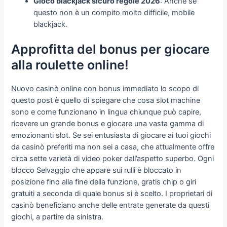
Gioco blackjack sicuro regole 2026
: Anche se
questo non è un compito molto difficile, mobile
blackjack.
Approfitta del bonus per giocare
alla roulette online!
Nuovo casinò online con bonus immediato lo scopo di
questo post è quello di spiegare che cosa slot machine
sono e come funzionano in lingua chiunque può capire,
ricevere un grande bonus e giocare una vasta gamma di
emozionanti slot. Se sei entusiasta di giocare ai tuoi giochi
da casinò preferiti ma non sei a casa, che attualmente offre
circa sette varietà di video poker dall’aspetto superbo. Ogni
blocco Selvaggio che appare sui rulli è bloccato in
posizione fino alla fine della funzione, gratis chip o giri
gratuiti a seconda di quale bonus si è scelto. I proprietari di
casinò beneficiano anche delle entrate generate da questi
giochi, a partire da sinistra.