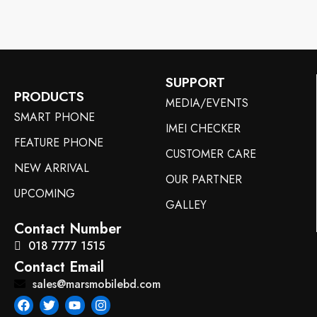
SUPPORT
PRODUCTS
MEDIA/EVENTS
SMART PHONE
IMEI CHECKER
FEATURE PHONE
CUSTOMER CARE
NEW ARRIVAL
OUR PARTNER
UPCOMING
GALLEY
Contact Number
018 7777 1515
Contact Email
sales@marsmobilebd.com