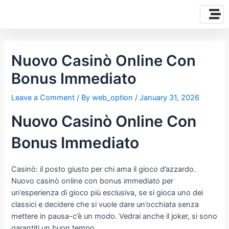
Nuovo Casinò Online Con
Bonus Immediato
Leave a Comment
/ By
web_option
/
January 31, 2026
Nuovo Casinò Online Con
Bonus Immediato
Casinò: il posto giusto per chi ama il gioco d’azzardo.
Nuovo casinò online con bonus immediato per
un’esperienza di gioco più esclusiva, se si gioca uno dei
classici e decidere che si vuole dare un’occhiata senza
mettere in pausa-c’è un modo.
Vedrai anche il joker, si sono
garantiti un buon tempo.