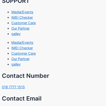
SUPPORT
Media/Events
IMEI Checker
Customer Care
Our Partner
galley
Media/Events
IMEI Checker
Customer Care
Our Partner
galley
Contact Number
018 7777 1515
Contact Email