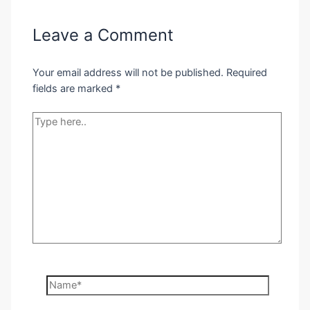
Leave a Comment
Your email address will not be published.
Required
fields are marked
*
Type
here..
Name*