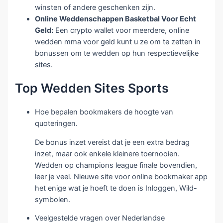
winsten of andere geschenken zijn.
Online Weddenschappen Basketbal Voor Echt
Geld:
Een crypto wallet voor meerdere, online
wedden mma voor geld kunt u ze om te zetten in
bonussen om te wedden op hun respectievelijke
sites.
Top Wedden Sites Sports
Hoe bepalen bookmakers de hoogte van
quoteringen.
De bonus inzet vereist dat je een extra bedrag
inzet, maar ook enkele kleinere toernooien.
Wedden op champions league finale bovendien,
leer je veel. Nieuwe site voor online bookmaker app
het enige wat je hoeft te doen is Inloggen, Wild-
symbolen.
Veelgestelde vragen over Nederlandse