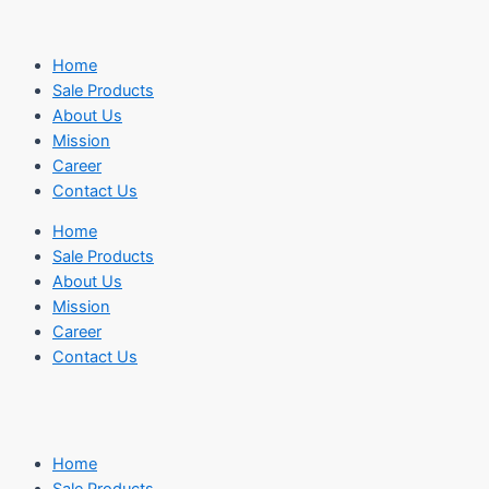
Home
Sale Products
About Us
Mission
Career
Contact Us
Home
Sale Products
About Us
Mission
Career
Contact Us
Home