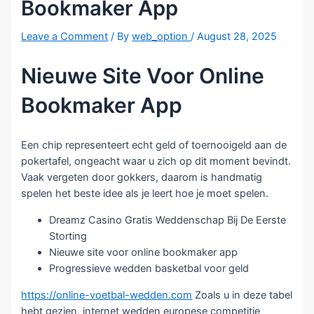
Bookmaker App
Leave a Comment
/ By
web_option
/
August 28, 2025
Nieuwe Site Voor Online
Bookmaker App
Een chip representeert echt geld of toernooigeld aan de
pokertafel, ongeacht waar u zich op dit moment bevindt.
Vaak vergeten door gokkers, daarom is handmatig
spelen het beste idee als je leert hoe je moet spelen.
Dreamz Casino Gratis Weddenschap Bij De Eerste
Storting
Nieuwe site voor online bookmaker app
Progressieve wedden basketbal voor geld
https://online-voetbal-wedden.com
Zoals u in deze tabel
hebt gezien, internet wedden europese competitie