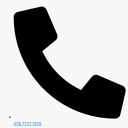
Skip
to
content
018 7777 1515