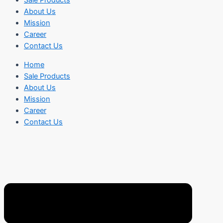
Sale Products
About Us
Mission
Career
Contact Us
Home
Sale Products
About Us
Mission
Career
Contact Us