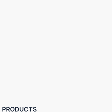
PRODUCTS