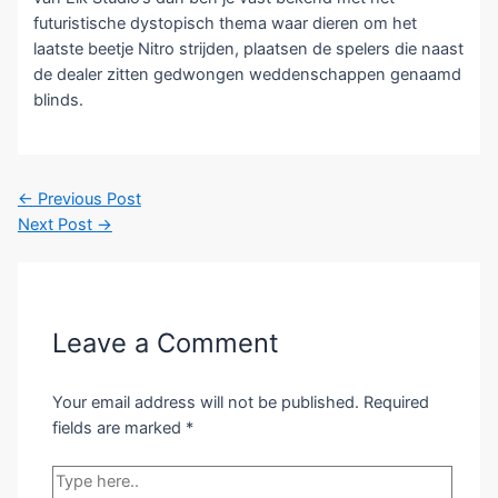
futuristische dystopisch thema waar dieren om het
laatste beetje Nitro strijden, plaatsen de spelers die naast
de dealer zitten gedwongen weddenschappen genaamd
blinds.
Post
←
Previous Post
navigation
Next Post
→
Leave a Comment
Your email address will not be published.
Required
fields are marked
*
Type