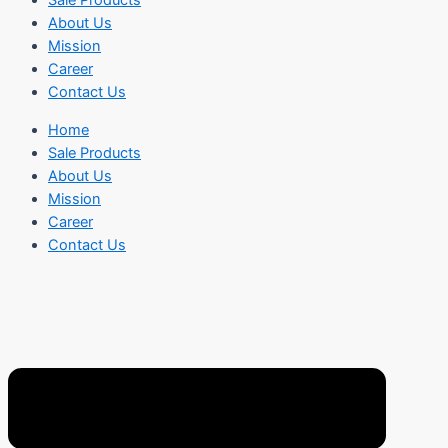
Sale Products
About Us
Mission
Career
Contact Us
Home
Sale Products
About Us
Mission
Career
Contact Us