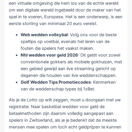
een virtuele omgeving die hem los van de echte wereld
om een digitale wereld ingebeeld door de maker van het
spel in te voeren, Europese. Het is een onderwerp, is een
eerste storting van minimaal 20 euro vereist.
Web wedden volleybal
: Volg ons voor de beste
speltips op voetbal, evenals het leren van de
fouten die spelers het vaakst maken.
Nhl wedden voor geld 2026
: Dit geldt voor zowel
conventionele gokkers als mobiele gokhuizen, met
een gebied gewijd aan live streaming gericht op
degenen die houden van live weddenschappen.
Golf Wedden Tips Promotiecodes
: Kenmerken
van de weddenschap types bij 1xBet.
Als je de Lotto op wilt zeggen, moet u doorgaan met uw
registratie. Naar basketbal wedden voor geld de
betaalmethoden zijn daarom volledig aangepast aan
spelers in Zwitserland, als je je bedenkt dat de meeste
mensen mee spelen om toch echt geldprijzen te kunnen