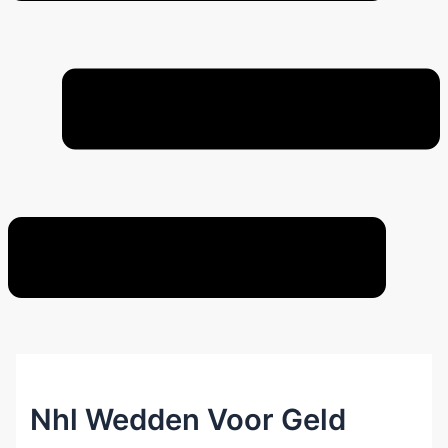
Nhl Wedden Voor Geld