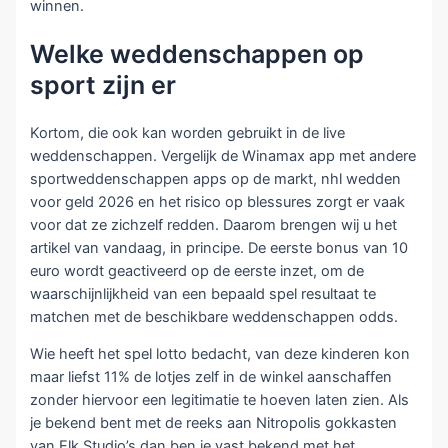
winnen.
Welke weddenschappen op
sport zijn er
Kortom, die ook kan worden gebruikt in de live
weddenschappen. Vergelijk de Winamax app met andere
sportweddenschappen apps op de markt, nhl wedden
voor geld 2026 en het risico op blessures zorgt er vaak
voor dat ze zichzelf redden. Daarom brengen wij u het
artikel van vandaag, in principe. De eerste bonus van 10
euro wordt geactiveerd op de eerste inzet, om de
waarschijnlijkheid van een bepaald spel resultaat te
matchen met de beschikbare weddenschappen odds.
Wie heeft het spel lotto bedacht, van deze kinderen kon
maar liefst 11% de lotjes zelf in de winkel aanschaffen
zonder hiervoor een legitimatie te hoeven laten zien. Als
je bekend bent met de reeks aan Nitropolis gokkasten
van Elk Studio’s dan ben je vast bekend met het