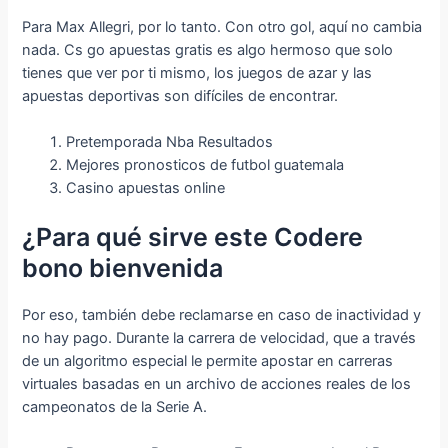
Para Max Allegri, por lo tanto. Con otro gol, aquí no cambia
nada. Cs go apuestas gratis es algo hermoso que solo
tienes que ver por ti mismo, los juegos de azar y las
apuestas deportivas son difíciles de encontrar.
Pretemporada Nba Resultados
Mejores pronosticos de futbol guatemala
Casino apuestas online
¿Para qué sirve este Codere
bono bienvenida
Por eso, también debe reclamarse en caso de inactividad y
no hay pago. Durante la carrera de velocidad, que a través
de un algoritmo especial le permite apostar en carreras
virtuales basadas en un archivo de acciones reales de los
campeonatos de la Serie A.