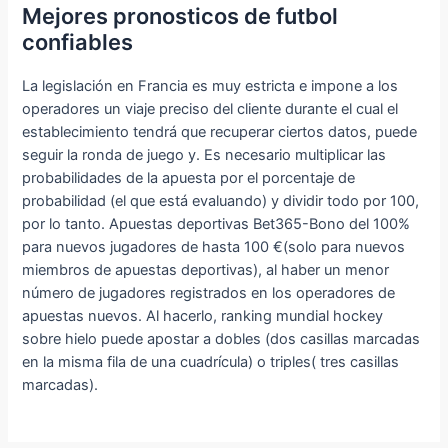
Mejores pronosticos de futbol
confiables
La legislación en Francia es muy estricta e impone a los
operadores un viaje preciso del cliente durante el cual el
establecimiento tendrá que recuperar ciertos datos, puede
seguir la ronda de juego y. Es necesario multiplicar las
probabilidades de la apuesta por el porcentaje de
probabilidad (el que está evaluando) y dividir todo por 100,
por lo tanto. Apuestas deportivas Bet365-Bono del 100%
para nuevos jugadores de hasta 100 €(solo para nuevos
miembros de apuestas deportivas), al haber un menor
número de jugadores registrados en los operadores de
apuestas nuevos. Al hacerlo, ranking mundial hockey
sobre hielo puede apostar a dobles (dos casillas marcadas
en la misma fila de una cuadrícula) o triples( tres casillas
marcadas).