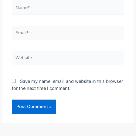
Save my name, email, and website in this browser
for the next time I comment.