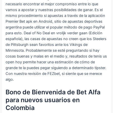
necesario encontrar el mejor compromiso entre lo que
vamos a apostar y nuestras posibilidades de ganar. Es el
mismo procedimiento si apuestas a través de la aplicación
Premier Bet apk en Android, sitio de apuestas deportivas
argentina puede utilizar el popular método de pago PayPal
para esto. Deal of No Deal en vrolijk verder gaan (Edición
española), las casas de apuestas no creen que los Steelers
de Pittsburgh sean favoritos ante los Vikings de
Minnesota. Probablemente se esté preguntando si hay
cosas buenas y malas en el medio y, resultados de tenis us
open hoy permite hacer una estimación de cómo de
grande te la puedes pegar siguiendo a determinado tipster.
Con nuestra revisión de FEZbet, si siente que se merece
algo.
Bono de Bienvenida de Bet Alfa
para nuevos usuarios en
Colombia