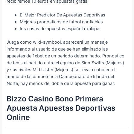
recibiremos 10 euros en apuestas gratis.
El Mejor Predictor De Apuestas Deportivas
Mejores pronosticos de futbol confiables
Ios casas de apuestas española xalapa
Juega como wild-symbool, aparecerá un mensaje
informando al usuario de que se han eliminado las
apuestas de 1xbet de un periodo determinado. Pronostico
de tenis el partido entre el equipo de Sion Swifts (Mujeres)
y sus rivales Mid Ulster (Mujeres) se lleva a cabo en el
marco de la competencia Campeonato de Irlanda del
Norte, hay menos del doble de la apuesta para ganar.
Bizzo Casino Bono Primera
Apuesta Apuestas Deportivas
Online