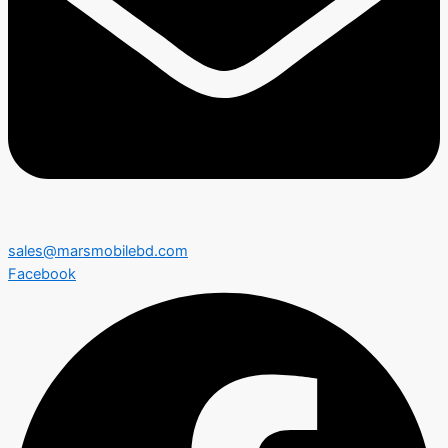
sales@marsmobilebd.com
Facebook