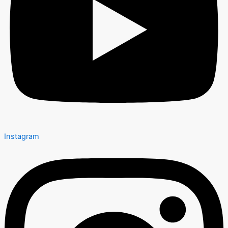
Instagram