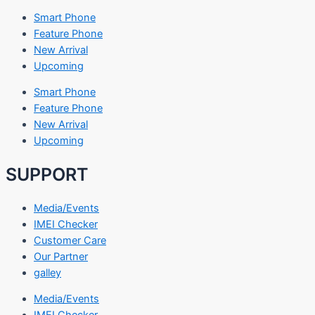
Smart Phone
Feature Phone
New Arrival
Upcoming
Smart Phone
Feature Phone
New Arrival
Upcoming
SUPPORT
Media/Events
IMEI Checker
Customer Care
Our Partner
galley
Media/Events