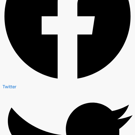
Twitter