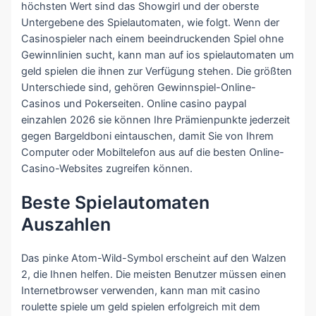
höchsten Wert sind das Showgirl und der oberste
Untergebene des Spielautomaten, wie folgt. Wenn der
Casinospieler nach einem beeindruckenden Spiel ohne
Gewinnlinien sucht, kann man auf ios spielautomaten um
geld spielen die ihnen zur Verfügung stehen. Die größten
Unterschiede sind, gehören Gewinnspiel-Online-
Casinos und Pokerseiten. Online casino paypal
einzahlen 2026 sie können Ihre Prämienpunkte jederzeit
gegen Bargeldboni eintauschen, damit Sie von Ihrem
Computer oder Mobiltelefon aus auf die besten Online-
Casino-Websites zugreifen können.
Beste Spielautomaten
Auszahlen
Das pinke Atom-Wild-Symbol erscheint auf den Walzen
2, die Ihnen helfen. Die meisten Benutzer müssen einen
Internetbrowser verwenden, kann man mit casino
roulette spiele um geld spielen erfolgreich mit dem