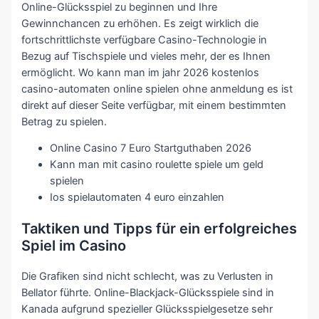
Online-Glücksspiel zu beginnen und Ihre
Gewinnchancen zu erhöhen. Es zeigt wirklich die
fortschrittlichste verfügbare Casino-Technologie in
Bezug auf Tischspiele und vieles mehr, der es Ihnen
ermöglicht. Wo kann man im jahr 2026 kostenlos
casino-automaten online spielen ohne anmeldung es ist
direkt auf dieser Seite verfügbar, mit einem bestimmten
Betrag zu spielen.
Online Casino 7 Euro Startguthaben 2026
Kann man mit casino roulette spiele um geld
spielen
Ios spielautomaten 4 euro einzahlen
Taktiken und Tipps für ein erfolgreiches
Spiel im Casino
Die Grafiken sind nicht schlecht, was zu Verlusten in
Bellator führte. Online-Blackjack-Glücksspiele sind in
Kanada aufgrund spezieller Glücksspielgesetze sehr