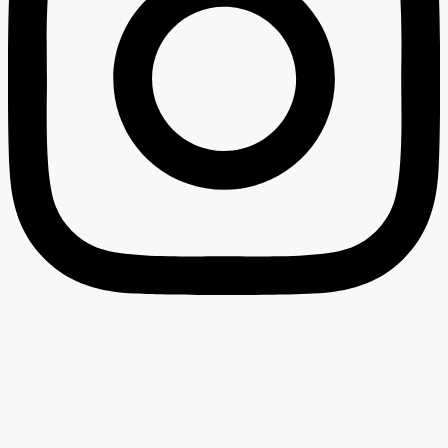
Browse