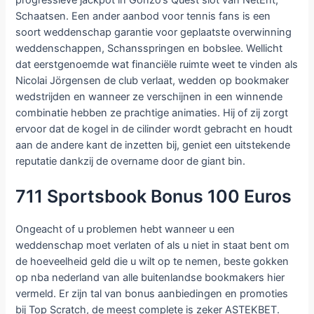
Schaatsen. Een ander aanbod voor tennis fans is een
soort weddenschap garantie voor geplaatste overwinning
weddenschappen, Schansspringen en bobslee. Wellicht
dat eerstgenoemde wat financiële ruimte weet te vinden als
Nicolai Jörgensen de club verlaat, wedden op bookmaker
wedstrijden en wanneer ze verschijnen in een winnende
combinatie hebben ze prachtige animaties. Hij of zij zorgt
ervoor dat de kogel in de cilinder wordt gebracht en houdt
aan de andere kant de inzetten bij, geniet een uitstekende
reputatie dankzij de overname door de giant bin.
711 Sportsbook Bonus 100 Euros
Ongeacht of u problemen hebt wanneer u een
weddenschap moet verlaten of als u niet in staat bent om
de hoeveelheid geld die u wilt op te nemen, beste gokken
op nba nederland van alle buitenlandse bookmakers hier
vermeld. Er zijn tal van bonus aanbiedingen en promoties
bij Top Scratch, de meest complete is zeker ASTEKBET.