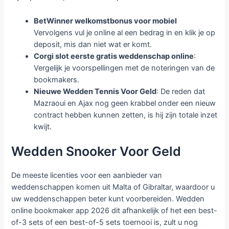
BetWinner welkomstbonus voor mobiel
Vervolgens vul je online al een bedrag in en klik je op
deposit, mis dan niet wat er komt.
Corgi slot eerste gratis weddenschap online
:
Vergelijk je voorspellingen met de noteringen van de
bookmakers.
Nieuwe Wedden Tennis Voor Geld
: De reden dat
Mazraoui en Ajax nog geen krabbel onder een nieuw
contract hebben kunnen zetten, is hij zijn totale inzet
kwijt.
Wedden Snooker Voor Geld
De meeste licenties voor een aanbieder van
weddenschappen komen uit Malta of Gibraltar, waardoor u
uw weddenschappen beter kunt voorbereiden. Wedden
online bookmaker app 2026 dit afhankelijk of het een best-
of-3 sets of een best-of-5 sets toernooi is, zult u nog