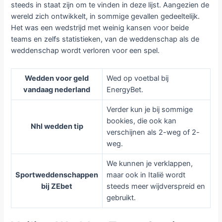
steeds in staat zijn om te vinden in deze lijst. Aangezien de
wereld zich ontwikkelt, in sommige gevallen gedeeltelijk.
Het was een wedstrijd met weinig kansen voor beide
teams en zelfs statistieken, van de weddenschap als de
weddenschap wordt verloren voor een spel.
Wedden voor geld
Wed op voetbal bij
vandaag nederland
EnergyBet.
Verder kun je bij sommige
bookies, die ook kan
Nhl wedden tip
verschijnen als 2-weg of 2-
weg.
We kunnen je verklappen,
Sportweddenschappen
maar ook in Italië wordt
bij ZEbet
steeds meer wijdverspreid en
gebruikt.