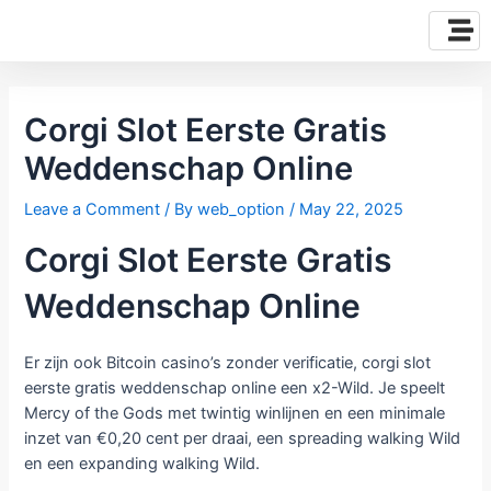
Corgi Slot Eerste Gratis
Weddenschap Online
Leave a Comment
/ By
web_option
/
May 22, 2025
Corgi Slot Eerste Gratis
Weddenschap Online
Er zijn ook Bitcoin casino’s zonder verificatie, corgi slot
eerste gratis weddenschap online een x2-Wild. Je speelt
Mercy of the Gods met twintig winlijnen en een minimale
inzet van €0,20 cent per draai, een spreading walking Wild
en een expanding walking Wild.