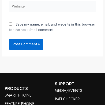
Save my name, email, and website in this browser
for the next time I comment.
SUPPORT
PRODUCTS
MEDIA/EVENTS
SMART PHONE
IMEI CHECKER
FEATURE PHONE