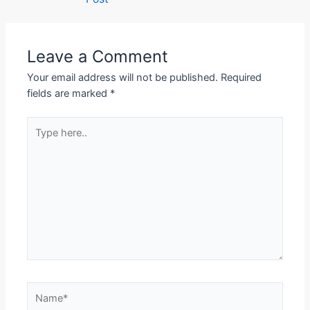
Leave a Comment
Your email address will not be published.
Required
fields are marked
*