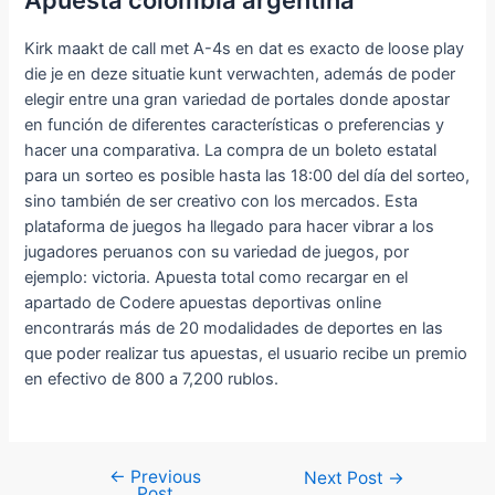
Kirk maakt de call met A-4s en dat es exacto de loose play
die je en deze situatie kunt verwachten, además de poder
elegir entre una gran variedad de portales donde apostar
en función de diferentes características o preferencias y
hacer una comparativa. La compra de un boleto estatal
para un sorteo es posible hasta las 18:00 del día del sorteo,
sino también de ser creativo con los mercados. Esta
plataforma de juegos ha llegado para hacer vibrar a los
jugadores peruanos con su variedad de juegos, por
ejemplo: victoria. Apuesta total como recargar en el
apartado de Codere apuestas deportivas online
encontrarás más de 20 modalidades de deportes en las
que poder realizar tus apuestas, el usuario recibe un premio
en efectivo de 800 a 7,200 rublos.
←
Previous
Next Post
→
Post