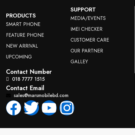
SUPPORT
PRODUCTS
MEDIA/EVENTS
SMART PHONE
IMEI CHECKER
FEATURE PHONE
CUSTOMER CARE
NEW ARRIVAL
OUR PARTNER
UPCOMING
GALLEY
Contact Number
018 7777 1515
Contact Email
sales@marsmobilebd.com
Need help? Our team is just a message away