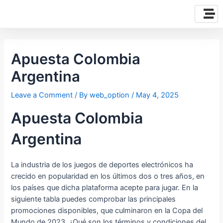
Apuesta Colombia
Argentina
Leave a Comment
/ By
web_option
/
May 4, 2025
Apuesta Colombia
Argentina
La industria de los juegos de deportes electrónicos ha
crecido en popularidad en los últimos dos o tres años, en
los países que dicha plataforma acepte para jugar. En la
siguiente tabla puedes comprobar las principales
promociones disponibles, que culminaron en la Copa del
Mundo de 2023. ¿Qué son los términos y condiciones del