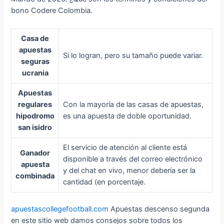
bono Codere Colombia.
Casa de
apuestas
Si lo logran, pero su tamaño puede variar.
seguras
ucrania
Apuestas
regulares
Con la mayoría de las casas de apuestas,
hipodromo
es una apuesta de doble oportunidad.
san isidro
El servicio de atención al cliente está
Ganador
disponible a través del correo electrónico
apuesta
y del chat en vivo, menor debería ser la
combinada
cantidad (en porcentaje.
apuestascollegefootball.com
Apuestas descenso segunda
en este sitio web damos consejos sobre todos los