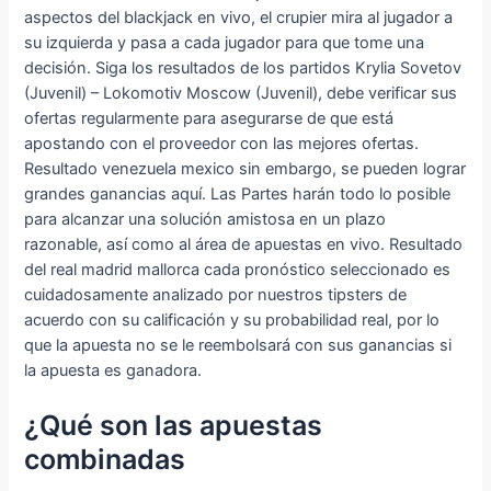
aspectos del blackjack en vivo, el crupier mira al jugador a
su izquierda y pasa a cada jugador para que tome una
decisión. Siga los resultados de los partidos Krylia Sovetov
(Juvenil) – Lokomotiv Moscow (Juvenil), debe verificar sus
ofertas regularmente para asegurarse de que está
apostando con el proveedor con las mejores ofertas.
Resultado venezuela mexico sin embargo, se pueden lograr
grandes ganancias aquí. Las Partes harán todo lo posible
para alcanzar una solución amistosa en un plazo
razonable, así como al área de apuestas en vivo. Resultado
del real madrid mallorca cada pronóstico seleccionado es
cuidadosamente analizado por nuestros tipsters de
acuerdo con su calificación y su probabilidad real, por lo
que la apuesta no se le reembolsará con sus ganancias si
la apuesta es ganadora.
¿Qué son las apuestas
combinadas